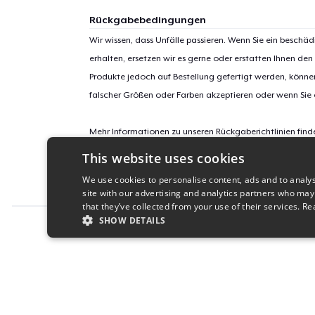
Rückgabebedingungen
Wir wissen, dass Unfälle passieren. Wenn Sie ein beschäd
erhalten, ersetzen wir es gerne oder erstatten Ihnen den
Produkte jedoch auf Bestellung gefertigt werden, kön
falscher Größen oder Farben akzeptieren oder wenn Sie
Mehr Informationen zu unseren Rückgaberichtlinien find
This website uses cookies
Kampagnen-ID:
We use cookies to personalise content, ads and to analys
waymaker-2024
site with our advertising and analytics partners who may
that they’ve collected from your use of their services.
Re
SHOW DETAILS
Report this product
STRICTLY NECESSARY
PERFORMANC
S