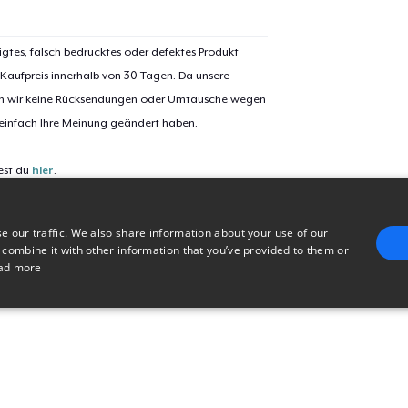
Mug
igtes, falsch bedrucktes oder defektes Produkt
 Kaufpreis innerhalb von 30 Tagen. Da unsere
nen wir keine Rücksendungen oder Umtausche wegen
 einfach Ihre Meinung geändert haben.
est du
hier
.
e our traffic. We also share information about your use of our
 combine it with other information that you’ve provided to them or
ad more
E
TARGETING
FUNCTIONALITY
UNCLASSIFIED
trictly necessary
Performance
Targeting
Functionality
Unclassified