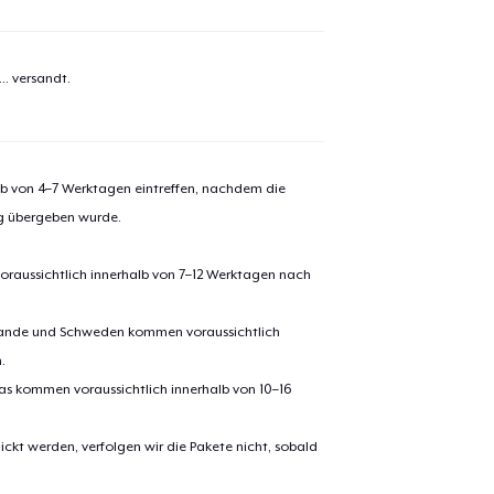
el wurde zum
Einkaufswagen
efügt
..
versandt.
Zum Ein
alb von 4–7 Werktagen eintreffen, nachdem die
 Kasse gehen
Weiter Einkaufen
ng übergeben wurde.
Unisex Classic Pullover Hoodie
oraussichtlich innerhalb von 7–12 Werktagen nach
erlande und Schweden kommen voraussichtlich
Classic Crew Neck T-Shirt
.
pas kommen voraussichtlich innerhalb von 10–16
Unisex Premium Pullover Hoodie
ickt werden, verfolgen wir die Pakete nicht, sobald