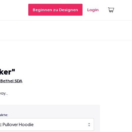
Beginnen zu Designen
Login
er"
 Bethel SDA
y...
ukte: