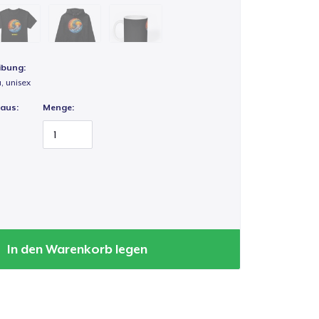
ibung:
a, unisex
 aus:
Menge:
In den Warenkorb legen