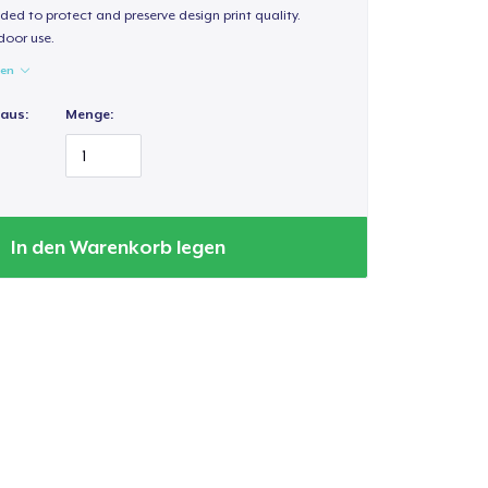
ded to protect and preserve design print quality.
door use.
gen
 aus:
Menge:
In den Warenkorb legen