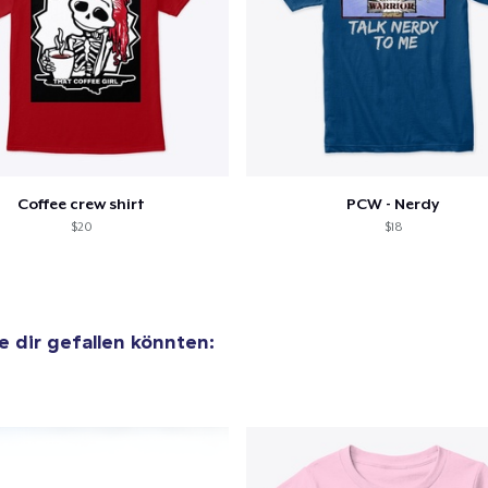
Coffee crew shirt
PCW - Nerdy
$20
$18
ie dir gefallen könnten: