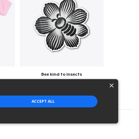
Bee kind to insects
$7
×
ACCEPT ALL