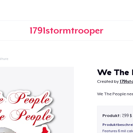
1791stormtrooper
lture
Weiter
We The P
Created by
1791s
We The People nee
Produkt:
7,99 $
Produktbeschre
Features 6 mil cal