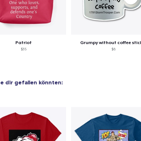
 Kasse gehen
Weiter Einkaufen
Patriot
Grumpy without coffee stic
$35
$8
ie dir gefallen könnten: