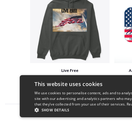
Live Free
A
$41
This website uses cookies
We use cookies to personalise content, ads and to analys
site with our advertising and analytics partners who may
that they’ve collected from your use of their services.
Re
SHOW DETAILS
Report this product
STRICTLY NECESSARY
PERFORMANC