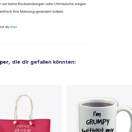
nen wir keine Rücksendungen oder Umtausche wegen
 einfach Ihre Meinung geändert haben.
est du
hier
.
per
, die dir gefallen könnten:
el wurde zum
Einkaufswagen
efügt
Zum Ein