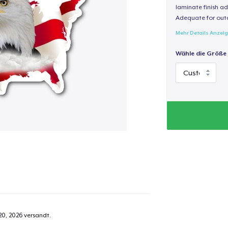
laminate finish ad
Adequate for out
Mehr Details Anzei
Wähle die Größe
20, 2026
versandt.