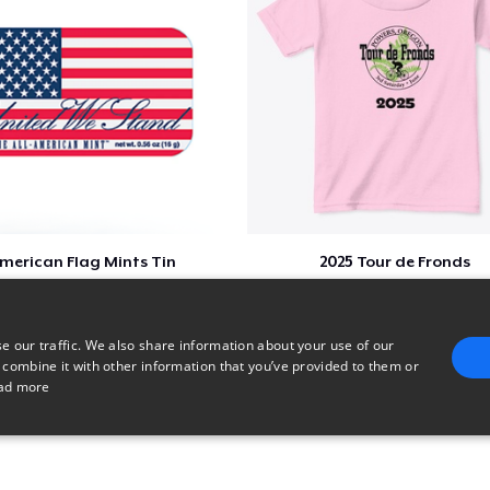
merican Flag Mints Tin
2025 Tour de Fronds
$5
$22
e our traffic. We also share information about your use of our
 combine it with other information that you’ve provided to them or
ad more
E
TARGETING
FUNCTIONALITY
UNCLASSIFIED