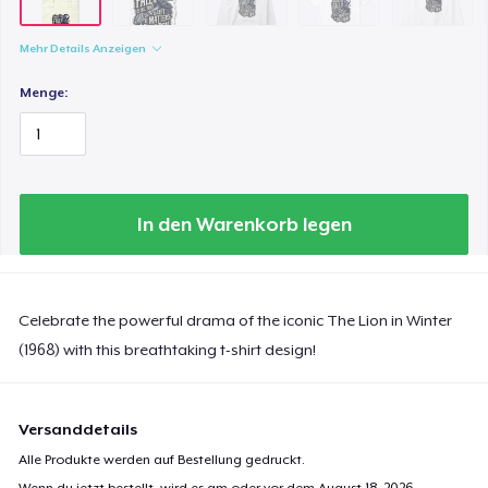
32,99 $
Mehr Details Anzeigen
Women's Classic Tee
23,99 $
Menge:
Heavy Tee
44,99 $
In den Warenkorb legen
Baby Premium Onesie
24,99 $
Classic Long Sleeve Tee
Celebrate the powerful drama of the iconic The Lion in Winter
30,99 $
(1968) with this breathtaking t-shirt design!
Next Level 3600 | Premium Ring-Spun Cotton T-Shirt
24,99 $
Versanddetails
Alle Produkte werden auf Bestellung gedruckt.
Wenn du jetzt bestellt, wird es am oder vor dem
August 18, 2026