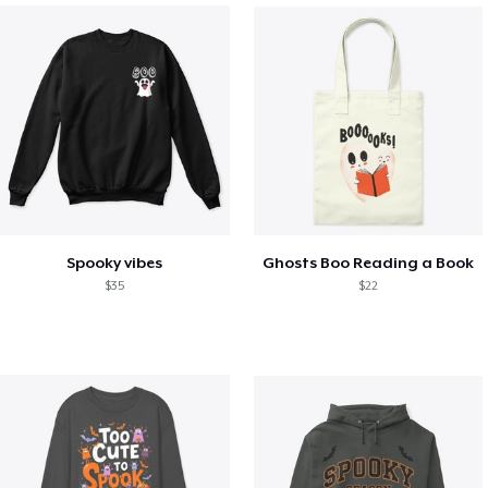
Spooky vibes
Ghosts Boo Reading a Book
$35
$22