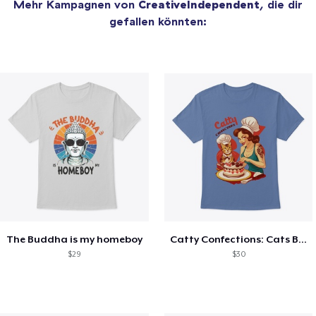
Mehr Kampagnen von
CreativeIndependent
, die dir
gefallen könnten:
The Buddha is my homeboy
Catty Confections: Cats Baking Buddies
$29
$30