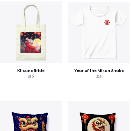
KItsune Bride
Year of the Mikan Snake
$30
$25