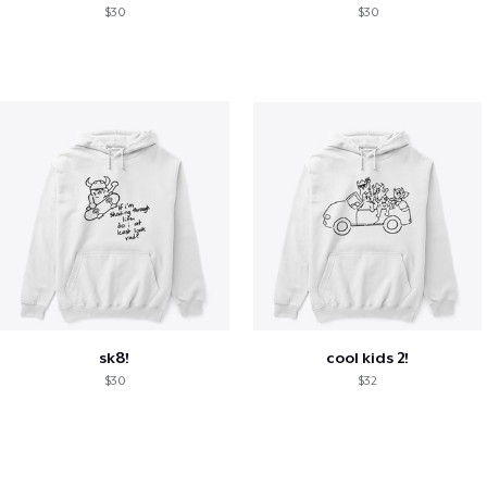
$30
$30
sk8!
cool kids 2!
$30
$32