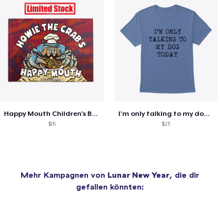
Happy Mouth Children's Book
I'm only talking to my dog today
$15
$23
Mehr Kampagnen von
Lunar New Year
, die dir
gefallen könnten: