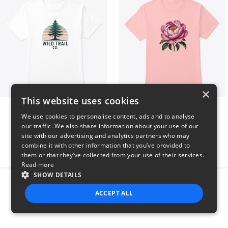
×
This website uses cookies
Wild Trail Co.
Pink Flower
We use cookies to personalise content, ads and to analyse
$23
$23
our traffic. We also share information about your use of our
site with our advertising and analytics partners who may
combine it with other information that you’ve provided to
them or that they’ve collected from your use of their services.
Read more
SHOW DETAILS
Report this product
ACCEPT ALL
STRICTLY NECESSARY
PERFORMANCE