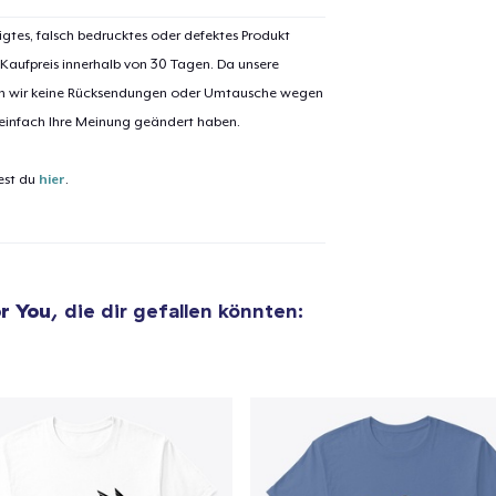
igtes, falsch bedrucktes oder defektes Produkt
 Kaufpreis innerhalb von 30 Tagen. Da unsere
nen wir keine Rücksendungen oder Umtausche wegen
el wurde zum
Einkaufswagen
 einfach Ihre Meinung geändert haben.
efügt
Zum Ein
est du
hier
.
 Kasse gehen
Weiter Einkaufen
r You
, die dir gefallen könnten: