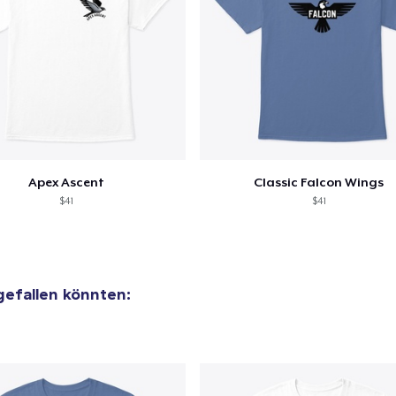
Apex Ascent
Classic Falcon Wings
$41
$41
 gefallen könnten: