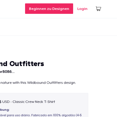
Beginnen zu Designen
Login
d Outfitters
r8086...
 nature with this Wildbound Outfitters design.
 $ USD - Classic Crew Neck T-Shirt
ibung:
ável para uso diário. Fabricado em 100% algodão (4-6