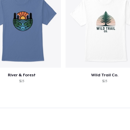
River & Forest
Wild Trail Co.
$23
$23