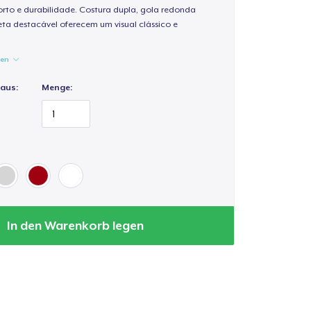
rto e durabilidade. Costura dupla, gola redonda
ta destacável oferecem um visual clássico e
gen
 aus:
Menge:
In den Warenkorb legen