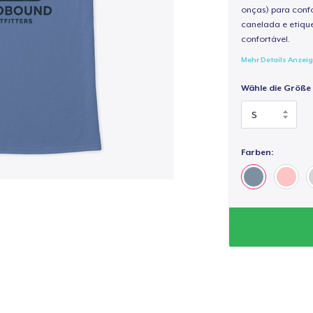
onças) para confo
canelada e etique
confortável.
Mehr Details Anzei
Wähle die Größe
Farben: