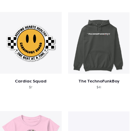
Cardiac Squad
The TechnoFunkBoy
$7
$41