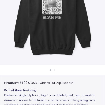
So funktioniert's
Überall verkaufen
Etwas verkaufen
Produkt:
34,99 $ USD - Unisex Full Zip Hoodie
Produktbeschreibung:
Features a single-ply hood, tag-free neck label, and dyed-to-match
drawcord. Also includes triple-needle top coverstitching along cuffs,
waistband, pockets and hood and a full-zip front with pockets.