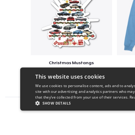
Christmas Mustangs
$28
This website uses cookies
We use cookies to personalise content, ads and to analys
site with our advertising and analytics partners who may
that they’ve collected from your use of their services.
Re
SHOW DETAILS
Report this product
STRICTLY NECESSARY
PERFORMANC