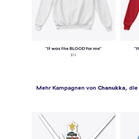
"It was the BLOOD for me"
"I
$34
Mehr Kampagnen von
Chanukka
, die