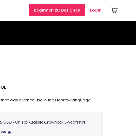
Beginnen zu Designen
Login
FUL
that was given to use in the Hebrew language.
 $ USD - Unisex Classic Crewneck Sweatshirt
ibung: