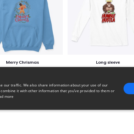
Merry Chrismas
Long sleeve
$41
$31
e our traffic. We also share information about your use of our
 combine it with other information that you’ve provided to them or
ad more
E
TARGETING
FUNCTIONALITY
UNCLASSIFIED