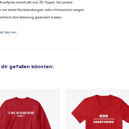
 Kaufpreis innerhalb von 30 Tagen. Da unsere
nen wir keine Rücksendungen oder Umtausche wegen
el wurde zum
Einkaufswagen
 einfach Ihre Meinung geändert haben.
efügt
Zum Ein
est du
hier
.
 Kasse gehen
Weiter Einkaufen
e dir gefallen könnten: