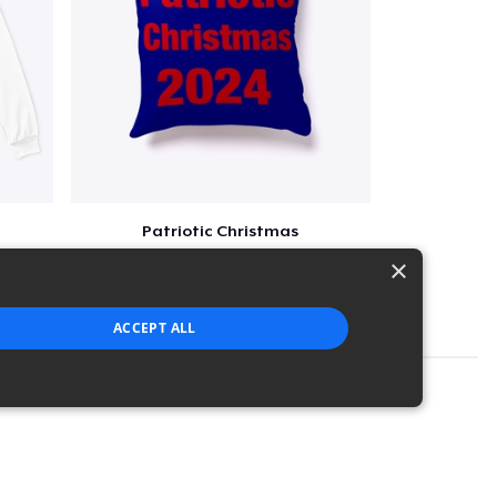
Patriotic Christmas
$29
×
ACCEPT ALL