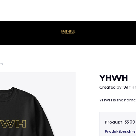
ka
Weiter
YHWH
Created by
FAITH
YHWH is the name 
Produkt:
33,00
Produktbeschre