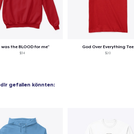
t was the BLOOD for me"
God Over Everything Tee
$34
$20
 dir gefallen könnten: