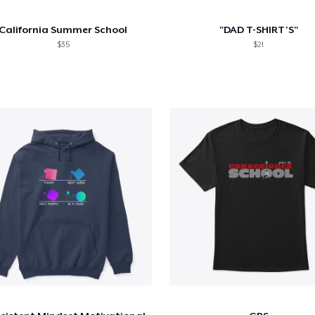
California Summer School
"DAD T-SHIRT'S"
$35
$21