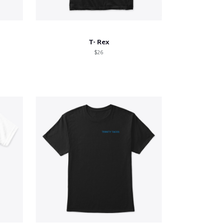
T- Rex
$26