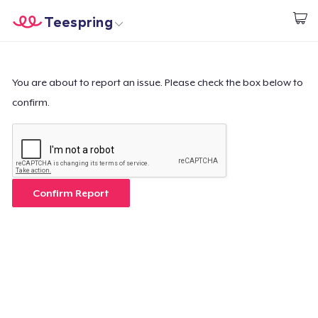
Teespring
Empezar a Diseñar
Inicio
Iniciar sesión
Iniciar sesión
You are about to report an issue. Please check the box below to
confirm.
Sigue tu pedido
Crear y vender
Cómo funciona
Confirm Report
Venda en todas partes
Venda lo que sea