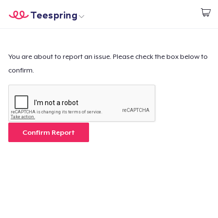
Teespring
Empezar a Diseñar
Inicio
Iniciar sesión
Iniciar sesión
You are about to report an issue. Please check the box below to
confirm.
Sigue tu pedido
Crear y vender
Cómo funciona
Confirm Report
Venda en todas partes
Venda lo que sea