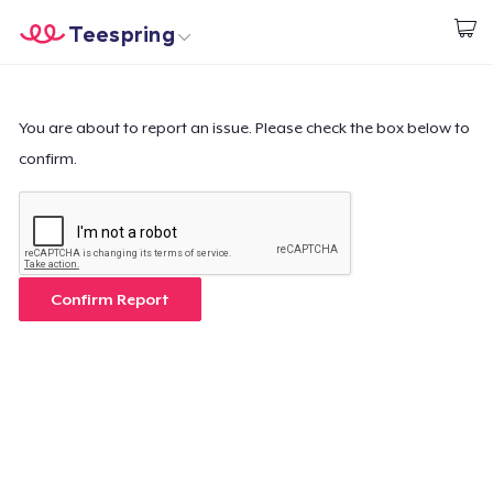
Teespring
Empezar a Diseñar
Inicio
Iniciar sesión
Iniciar sesión
You are about to report an issue. Please check the box below to
confirm.
Sigue tu pedido
Crear y vender
Cómo funciona
Confirm Report
Venda en todas partes
Venda lo que sea