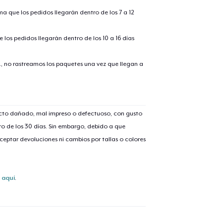
ima que los pedidos llegarán dentro de los 7 a 12
 los pedidos llegarán dentro de los 10 a 16 días
., no rastreamos los paquetes una vez que llegan a
lo añadido al
carrito
ucto dañado, mal impreso o defectuoso, con gusto
o de los 30 días. Sin embargo, debido a que
eptar devoluciones ni cambios por tallas o colores
alizar y pagar pedido
Seguir com
Unisex Classic Pullover Hoodie
s
aquí
.
39,99 US$
Tote Bag