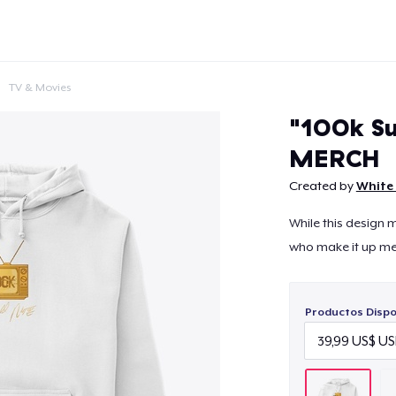
TV & Movies
"100k S
MERCH
Created by
White 
Continuar
While this design 
who make it up me
Productos Dispo