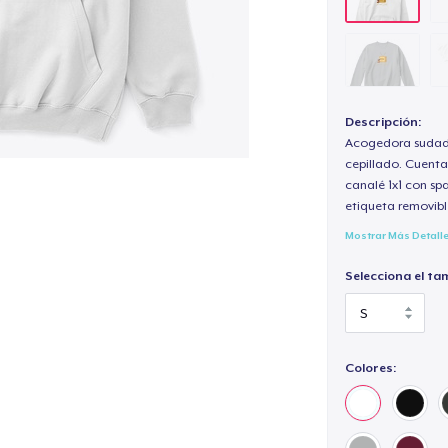
Descripción:
Acogedora sudade
cepillado. Cuenta
canalé 1x1 con sp
etiqueta removibl
Mostrar Más Detall
Selecciona el ta
Colores: