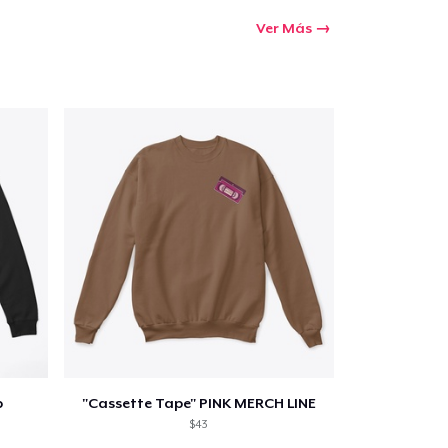
Ver Más
p
"Cassette Tape" PINK MERCH LINE
$43