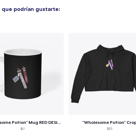
30,00 US$
e
que podrían gustarte:
Die Cut Sticker
7,99 US$
Black Mug
15,00 US$
Unisex Classic Crewneck Sweatshirt
40,00 US$
Women's Comfort Tee
30,00 US$
Next Level 3600 | Premium Ring-Spun Cotton T-Shirt
34,99 US$
"Wholesome Potion" Mug RED DESIGN
"Wholesome Potion" Cro
$17
$35