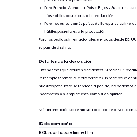
Para Francia, Alemania, Países Bajos y Suecia, se est
días hábiles posteriores a la producción.
Para todos los demás países de Europa, se estima que
hábiles posteriores a la producción.
Para los pedidos internacionales enviados desde EE. UU
su país de destino.
1
artícu
Detalles de la devolución
Entendemos que ocurren accidentes. Si recibe un prod
lo reemplazaremos o le ofreceremos un reembolso dentr
nuestros productos se fabrican a pedido, no podemos ac
Fin
incorrectos o si simplemente cambia de opinión.
Más información sobre nuestra política de devolucione
ID de campaña
100k-subs-hoodie-limited-tim