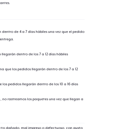
antes.
lo añadido al
carrito
n dentro de 4 a 7 días hábiles una vez que el pedido
 entrega.
alizar y pagar pedido
Seguir com
llegarán dentro de los 7 a 12 días hábiles
ima que los pedidos llegarán dentro de los 7 a 12
 los pedidos llegarán dentro de los 10 a 16 días
., no rastreamos los paquetes una vez que llegan a
ucto dañado, mal impreso o defectuoso, con gusto