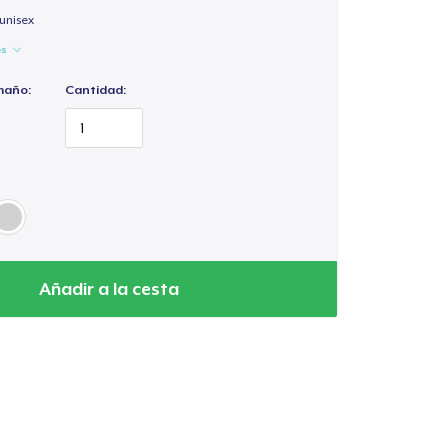
unisex
es
maño:
Cantidad:
Añadir a la cesta