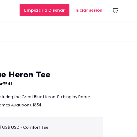
Empezar a Diseñar
Iniciar sesión
ue Heron Tee
r3541...
eaturing the Great Blue Heron. Etching by Robert
 James Audubon). 1834
9 US$ USD - Comfort Tee