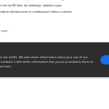
o de los 30 días. Sin embargo, debido a que
eptar devoluciones ni cambios por tallas o colores
s
aquí
.
e our traffic. We also share information about your use of our
 combine it with other information that you’ve provided to them or
ad more
E
TARGETING
FUNCTIONALITY
UNCLASSIFIED
trictly necessary
Performance
Targeting
Functionality
Unclassified
uch as user login and account management. The website cannot be used properly without 