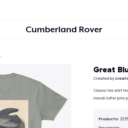
Cumberland Rover
ón
Continuar
Great Bl
Created by
creato
Classic tee shirt f
Havell (after John
Producto:
23,9
Descripción: