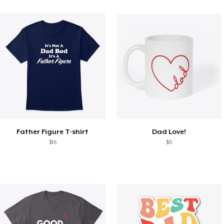
Father Figure T-shirt
Dad Love!
$16
$5