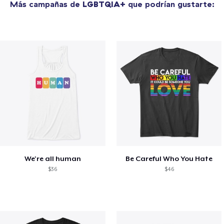
Más campañas de
LGBTQIA+
que podrían gustarte:
We're all human
Be Careful Who You Hate
$36
$46