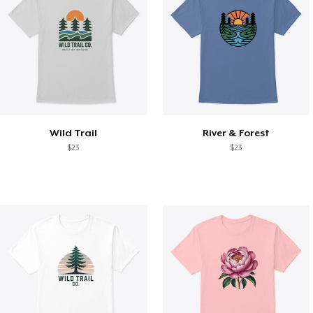
Wild Trail
River & Forest
$23
$23