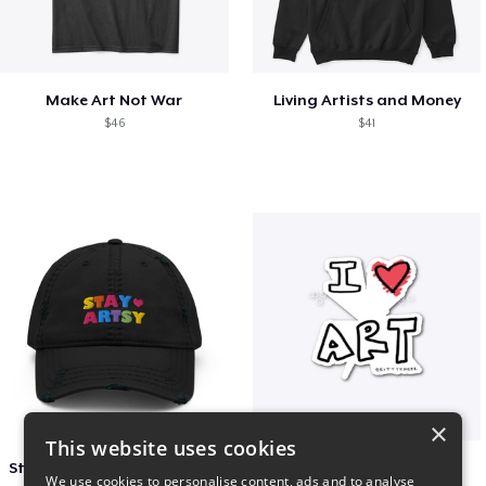
Make Art Not War
Living Artists and Money
$46
$41
×
This website uses cookies
Stay Artsy Embroidered Hat
art love
We use cookies to personalise content, ads and to analyse