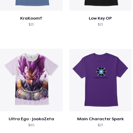
KraKoom!!
Low Key OP
$23
$23
Ultra Ego - JoakoZeta
Main Character Spark
$40
$23