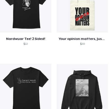
Nardwuar Tee! 2 Sided!
Your opinion matters, Just not to me!
$22
$20