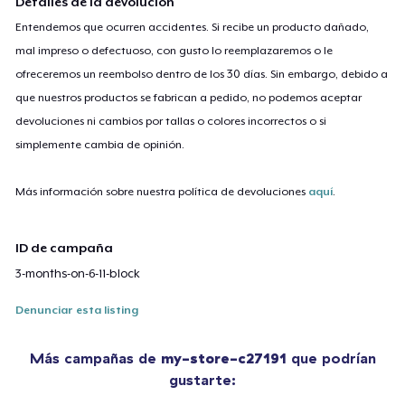
Detalles de la devolución
Entendemos que ocurren accidentes. Si recibe un producto dañado,
mal impreso o defectuoso, con gusto lo reemplazaremos o le
ofreceremos un reembolso dentro de los 30 días. Sin embargo, debido a
que nuestros productos se fabrican a pedido, no podemos aceptar
devoluciones ni cambios por tallas o colores incorrectos o si
simplemente cambia de opinión.
Más información sobre nuestra política de devoluciones
aquí
.
ID de campaña
3-months-on-6-11-block
Denunciar esta listing
Más campañas de
my-store-c27191
que podrían
gustarte: