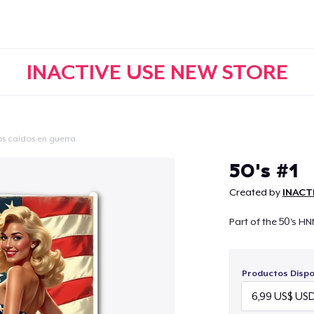
INACTIVE USE NEW STORE
os caídos en guerra
Continuar
50's #1
Created by
INACT
Part of the 50's HN
Productos Dispo