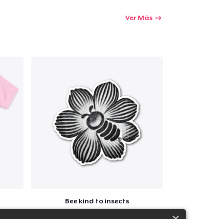
Ver Más
Bee kind to insects
$7
×