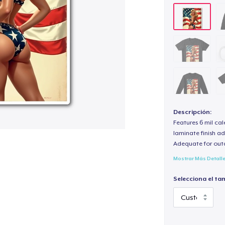
Descripción:
Features 6 mil cal
laminate finish ad
Adequate for out
Mostrar Más Detall
Selecciona el ta