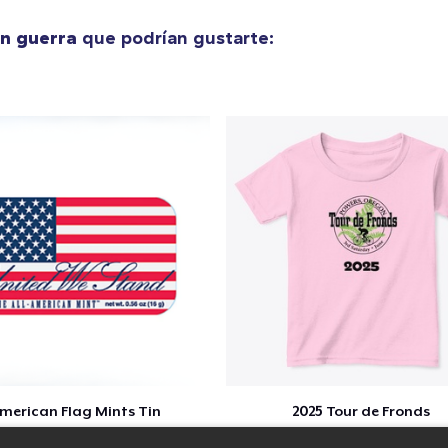
en guerra
que podrían gustarte:
Classic Long Sleeve Tee
30,99 US$
Next Level 3600 | Premium Ring-Spun Cotton T-Shirt
24,99 US$
merican Flag Mints Tin
2025 Tour de Fronds
$5
$22