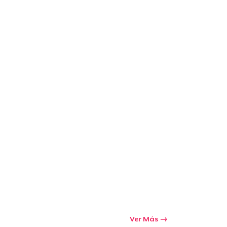
Ir al carrito
Cant.
prando
Ver Más