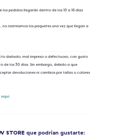
 los pedidos llegarán dentro de los 10 a 16 días
., no rastreamos los paquetes una vez que llegan a
lo añadido al
carrito
ucto dañado, mal impreso o defectuoso, con gusto
o de los 30 días. Sin embargo, debido a que
eptar devoluciones ni cambios por tallas o colores
alizar y pagar pedido
Seguir com
s
aquí
.
Die Cut Sticker
6,99 US$
Unisex Classic Pullover Hoodie
EW STORE
que podrían gustarte:
40,99 US$