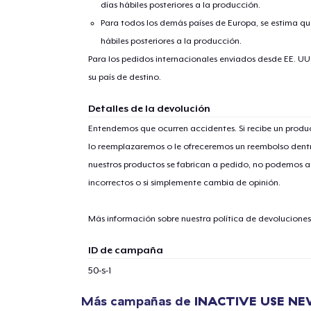
días hábiles posteriores a la producción.
Para todos los demás países de Europa, se estima que
hábiles posteriores a la producción.
Para los pedidos internacionales enviados desde EE. UU
su país de destino.
1
artícu
Detalles de la devolución
Entendemos que ocurren accidentes. Si recibe un prod
lo reemplazaremos o le ofreceremos un reembolso dentr
nuestros productos se fabrican a pedido, no podemos ac
incorrectos o si simplemente cambia de opinión.
Fin
Más información sobre nuestra política de devolucione
ID de campaña
50-s-1
Más campañas de
INACTIVE USE N