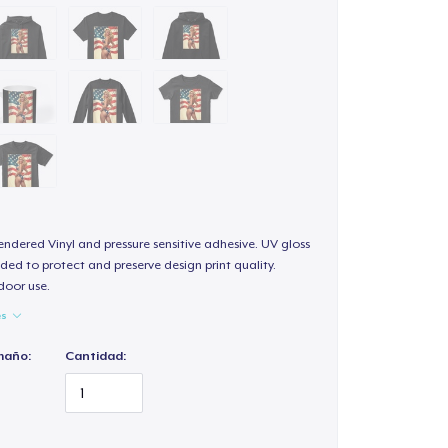
endered Vinyl and pressure sensitive adhesive. UV gloss
ded to protect and preserve design print quality.
door use.
es
maño:
Cantidad: