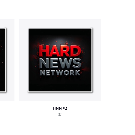
HNN #2
$7