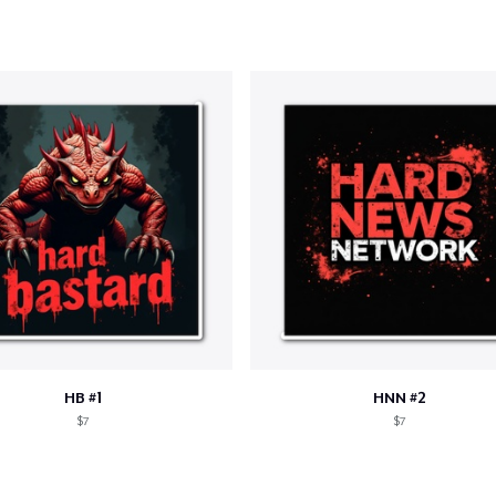
Classic Crew Neck T-Shirt
22,99 US$
Unisex Premium Pullover Hoodie
40,99 US$
Comfort Tee
23,99 US$
Mug
15,99 US$
Unisex Classic Crewneck Sweatshirt
HB #1
HNN #2
32,99 US$
$7
$7
Women's Classic Tee
23,99 US$