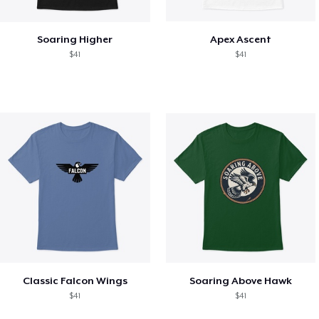
Soaring Higher
Apex Ascent
$41
$41
Classic Falcon Wings
Soaring Above Hawk
$41
$41