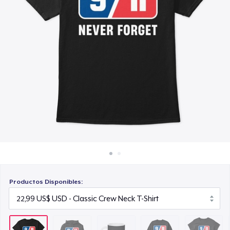
Cómo funciona
15,99 US$
Venda en todas partes
Unisex Classic Crewneck Sweatshirt
Venda lo que sea
32,99 US$
Women's Classic Tee
23,99 US$
Classic Long Sleeve Tee
30,99 US$
Productos Disponibles: