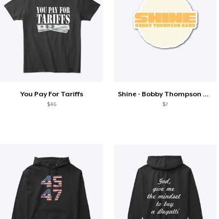
You Pay For Tariffs
Shine - Bobby Thompson Band Merch
$46
$7