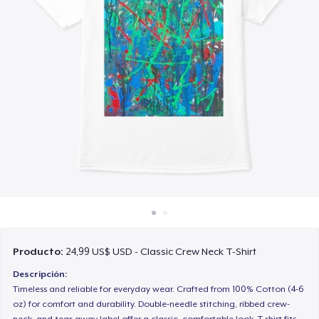
Cómo funciona
Venda en todas partes
Venda lo que sea
Producto:
24,99 US$ USD - Classic Crew Neck T-Shirt
Descripción:
Timeless and reliable for everyday wear. Crafted from 100% Cotton (4-6
oz) for comfort and durability. Double-needle stitching, ribbed crew-
neck, and tear-away label offer a classic, comfortable look. T-shirt fits