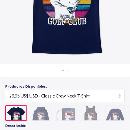
Cómo funciona
19,95 US$
Venda en todas partes
Classic Tank Top
Venda lo que sea
29,95 US$
Classic Long Sleeve Tee
32,95 US$
Next Level 3600 | Premium Ring-Spun Cotton T-Shirt
32,95 US$
Productos Disponibles:
Descripción: