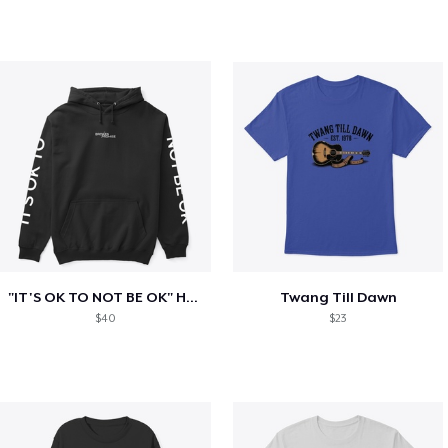
"IT'S OK TO NOT BE OK" Hoodie (BP LOGO)
Twang Till Dawn
$40
$23