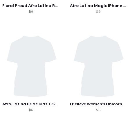
Floral Proud Afro Latina Roots T-Shirt
Afro Latina Magic iPhone Case
$19
$19
Afro-Latina Pride Kids T-Shirt Girls
I Believe Women’s Unicorn T-Shirt
$16
$15