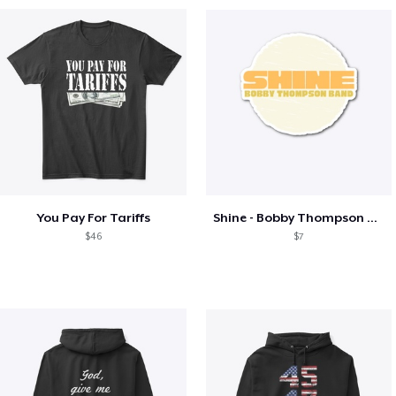
You Pay For Tariffs
Shine - Bobby Thompson Band Merch
$46
$7