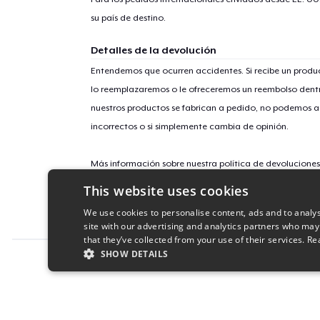
su país de destino.
Detalles de la devolución
Entendemos que ocurren accidentes. Si recibe un prod
lo reemplazaremos o le ofreceremos un reembolso dentr
nuestros productos se fabrican a pedido, no podemos ac
incorrectos o si simplemente cambia de opinión.
Más información sobre nuestra política de devolucione
This website uses cookies
ID de campaña
We use cookies to personalise content, ads and to analys
Scottish-Lass
site with our advertising and analytics partners who may
that they’ve collected from your use of their services.
Re
SHOW DETAILS
Report this product
STRICTLY NECESSARY
PERFORMANC