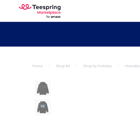
Home
Shop All
Shop by Holiday
Hanukk