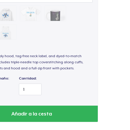
-ply hood, tag-free neck label, and dyed-to-match
ludes triple-needle top coverstitching along cuffs,
s and hood and a full-zip front with pockets.
maño:
Cantidad:
Añadir a la cesta