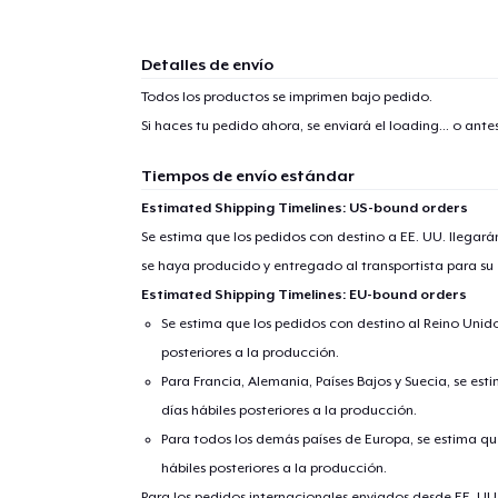
1
artícu
Detalles de envío
Todos los productos se imprimen bajo pedido.
Si haces tu pedido ahora, se enviará el
loading...
o antes
Tiempos de envío estándar
Fin
Estimated Shipping Timelines: US-bound orders
Se estima que los pedidos con destino a EE. UU. llegará
se haya producido y entregado al transportista para su
Estimated Shipping Timelines: EU-bound orders
Se estima que los pedidos con destino al Reino Unido 
posteriores a la producción.
Para Francia, Alemania, Países Bajos y Suecia, se est
días hábiles posteriores a la producción.
Para todos los demás países de Europa, se estima que
hábiles posteriores a la producción.
Para los pedidos internacionales enviados desde EE. UU