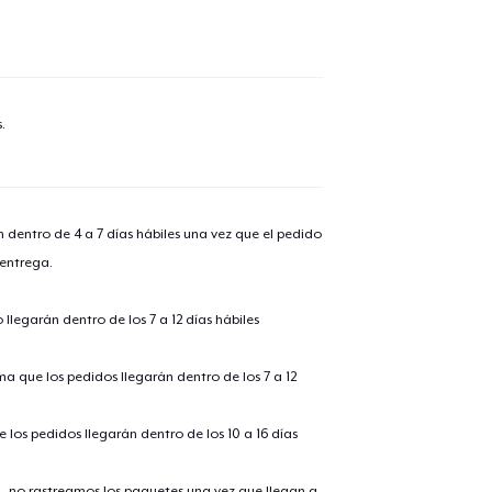
lo añadido al
carrito
.
alizar y pagar pedido
Seguir com
n dentro de 4 a 7 días hábiles una vez que el pedido
Unisex Full Zip Hoodie
 entrega.
llegarán dentro de los 7 a 12 días hábiles
Unisex Classic Pullover Hoodie
ima que los pedidos llegarán dentro de los 7 a 12
Triblend Tee
 los pedidos llegarán dentro de los 10 a 16 días
., no rastreamos los paquetes una vez que llegan a