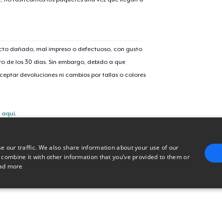
Mug
Women's Comfort Tee
ucto dañado, mal impreso o defectuoso, con gusto
o de los 30 días. Sin embargo, debido a que
eptar devoluciones ni cambios por tallas o colores
Women's Racerback Tank
s
aquí
.
e our traffic. We also share information about your use of our
 combine it with other information that you’ve provided to them or
ad more
E
TARGETING
FUNCTIONALITY
UNCLASSIFIED