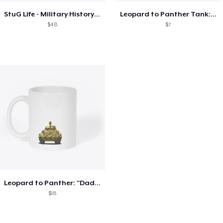
StuG Life - Military History Visualized
Leopard to Panther Tank: "Daddy?"
$48
$7
Leopard to Panther: "Daddy?"
$18