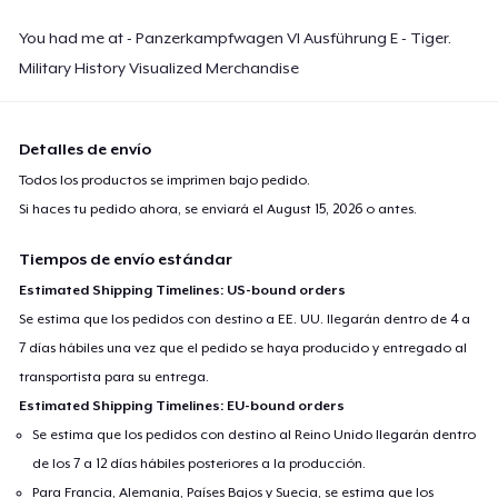
Kids Premium Tee
You had me at - Panzerkampfwagen VI Ausführung E - Tiger.
26,99 US$
Military History Visualized Merchandise
Women's Flowy Tank Top
26,99 US$
Detalles de envío
Todos los productos se imprimen bajo pedido.
Premium Tank Top
Si haces tu pedido ahora, se enviará el
August 15, 2026
o antes.
27,99 US$
Tiempos de envío estándar
Women's Boyfriend Tee
Estimated Shipping Timelines: US-bound orders
27,99 US$
Se estima que los pedidos con destino a EE. UU. llegarán dentro de 4 a
7 días hábiles una vez que el pedido se haya producido y entregado al
Classic Long Sleeve Tee
transportista para su entrega.
27,99 US$
Estimated Shipping Timelines: EU-bound orders
Se estima que los pedidos con destino al Reino Unido llegarán dentro
Next Level 3600 | Premium Ring-Spun Cotton T-Shirt
de los 7 a 12 días hábiles posteriores a la producción.
29,99 US$
Para Francia, Alemania, Países Bajos y Suecia, se estima que los