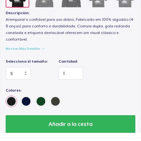
Premium V-Neck Tee
29,99 US$
Descripción:
Atemporal e confiável para uso diário. Fabricado em 100% algodão (4-
Premium V-Neck Tee
6 onças) para conforto e durabilidade. Costura dupla, gola redonda
canelada e etiqueta destacável oferecem um visual clássico e
37,08 US$
confortável.
Mostrar Más Detalles
Women's Premium V-Neck Tee
27,99 US$
Selecciona el tamaño:
Cantidad:
Premium Long Sleeve Tee
32,99 US$
Colores:
Women's Comfort Tee
26,99 US$
Classic Tank Top
Añadir a la cesta
27,99 US$