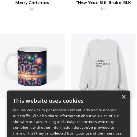
Merry Chrismas
"New Year, Still Broke" BLK
$41
$20
×
This website uses cookies
Fresh Start Mugs
HAPPY NEW YEAR 2025
We use cookies to personalise content, ads and to analyse
$16
$41
our traffic. We also share information about your use of our
site with our advertising and analytics partners who may
combine it with other information that you’ve provided to
them or that they’ve collected from your use of their services.