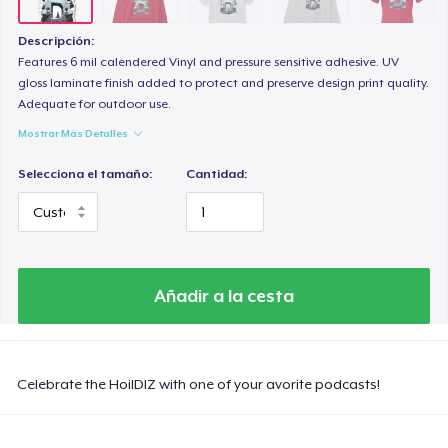
Women's Classic Tee
23,99 US$
Descripción:
Features 6 mil calendered Vinyl and pressure sensitive adhesive. UV
Comfort Colors 1717 | Classic Heavyweight T-Shirt
gloss laminate finish added to protect and preserve design print quality.
Adequate for outdoor use.
24,99 US$
Mostrar Más Detalles
Classic Long Sleeve Tee
Selecciona el tamaño:
Cantidad:
30,99 US$
Next Level 3600 | Premium Ring-Spun Cotton T-Shirt
24,99 US$
Añadir a la cesta
Celebrate the HoilDIZ with one of your avorite podcasts!