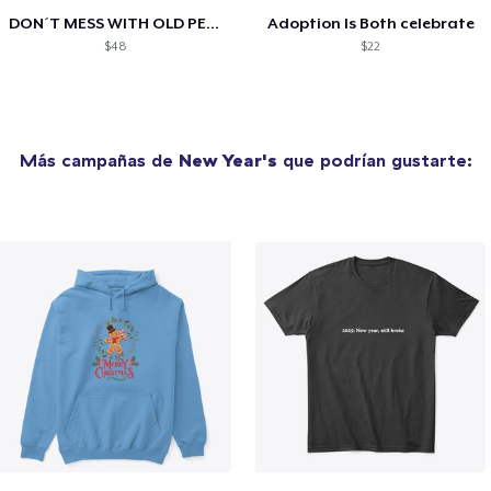
DON´T MESS WITH OLD PEOPLE
Adoption Is Both celebrate
$48
$22
Más campañas de
New Year's
que podrían gustarte: