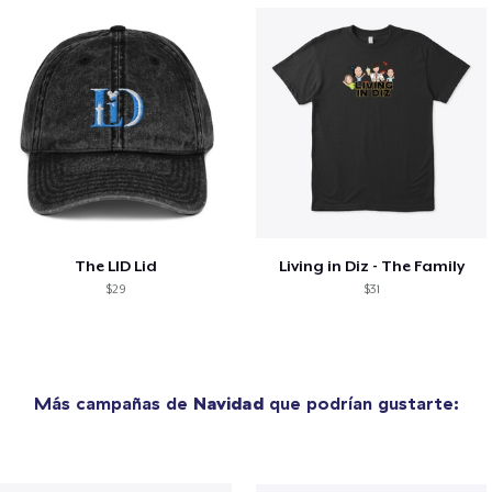
The LID Lid
Living in Diz - The Family
$29
$31
Más campañas de
Navidad
que podrían gustarte: