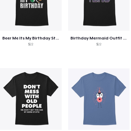
Beer Me Its My Birthday St Patricks Day
Birthday Mermaid Outfit Costume
$22
$22