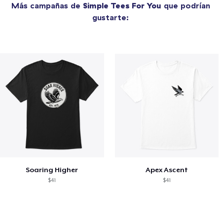
Más campañas de
Simple Tees For You
que podrían
gustarte:
Soaring Higher
Apex Ascent
$41
$41