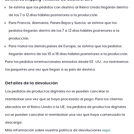
But still I freeze between the lines.
Se estima que los pedidos con destino al Reino Unido llegarán dentro
Afraid my heart’s too strange, too wide,
de los 7 a 12 días hábiles posteriores a la producción.
So I keep the best of me inside.
Para Francia, Alemania, Países Bajos y Suecia, se estima que los
pedidos llegarán dentro de los 7 a 12 días hábiles posteriores a la
producción.
Para todos los demás países de Europa, se estima que los pedidos
llegarán dentro de los 10 a 16 días hábiles posteriores a la producción.
Para los pedidos internacionales enviados desde EE. UU., no rastreamos
los paquetes una vez que llegan a su país de destino.
Detalles de la devolución
Los pedidos de productos digitales no se pueden cancelar ni
reembolsar una vez que se haya procesado el pago. Para los clientes
ubicados en el Reino Unido o la UE, los pedidos de productos digitales
no se pueden cancelar ni reembolsar una vez que haya comenzado la
descarga.
Más información sobre nuestra política de devoluciones
aquí
.