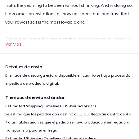
truth, the yearning to be seen without shrinking. And in doing so,
it becomes an invitation: to show up, speak out, and trust that
your rawest self is the most lovable one.
This is healing for the throat chakra. A reckoning with shame. A
Ver Más
call to courage.
Your voice matters—even if it shakes.
Detalles de envío
Speak it anyway. You’re ready now.
El enlace de descarga estará disponible en cuanto se haya procesado
el pedido de producto digital.
I write the words but don’t hit send,
Hold my truth like a note I bend.
Tiempos de envío estándar
What if I speak and they walk away?
Estimated Shipping Timelines: US-bound orders
So I smile instead, let silence stay.
Se estima que los pedidos con destino a EE. UU. llegarán dentro de 4 a
7 días hábiles una vez que el pedido se haya producido y entregado al
transportista para su entrega.
I’ve rehearsed my soul a thousand times,
Estimated Shipping Timelines: EU-bound orders