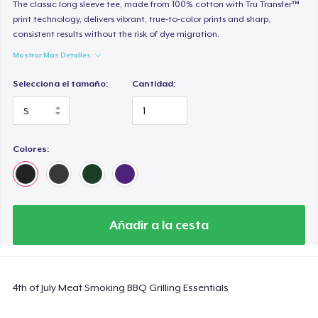
Heavy Tee
The classic long sleeve tee, made from 100% cotton with Tru Transfer™
print technology, delivers vibrant, true-to-color prints and sharp,
44,99 US$
consistent results without the risk of dye migration.
Mostrar Más Detalles
Tru transfer Printed Premium Tee
29,99 US$
Selecciona el tamaño:
Cantidad:
Tru Transfer Printed Classic Tee
27,99 US$
Colores:
Comfort Colors 1717 | Classic Heavyweight T-Shirt
24,99 US$
Classic Long Sleeve Tee
Añadir a la cesta
30,99 US$
Next Level 3600 | Premium Ring-Spun Cotton T-Shirt
4th of July Meat Smoking BBQ Grilling Essentials
24,99 US$