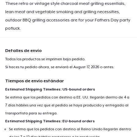
These retro or vintage style charcoal meat grilling essentials,
lean meat and vegetable smoking and grilling necessities,
outdoor BBQ grilling accessories are for your Fathers Day party
potluck.
Detalles de envío
Todos los productos se imprimen bajo pedido.
Si haces tu pedido ahora, se enviará el
August 17, 2026
o antes.
Tiempos de envío estándar
Estimated Shipping Timelines: US-bound orders
Se estima que los pedidos con destino a EE. UU. llegarán dentro de 4 a
7 días hábiles una vez que el pedido se haya producido y entregado al
transportista para su entrega.
Estimated Shipping Timelines: EU-bound orders
Se estima que los pedidos con destino al Reino Unido llegarán dentro
de los 7 a 12 días hábiles posteriores a la producción.