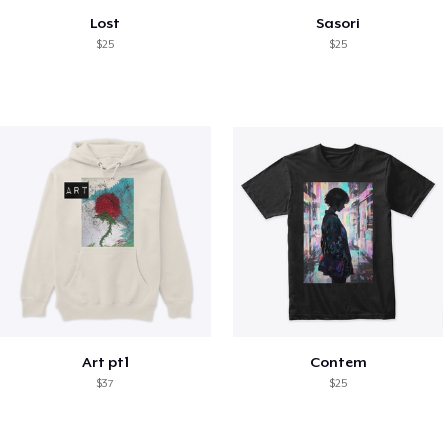
Lost
Sasori
$25
$25
Art pt1
Contem
$37
$25