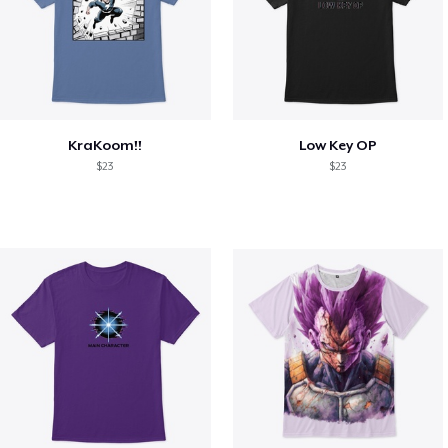
KraKoom!!
Low Key OP
$23
$23