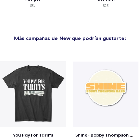
$37
$25
Más campañas de
New
que podrían gustarte:
You Pay For Tariffs
Shine - Bobby Thompson Band Merch