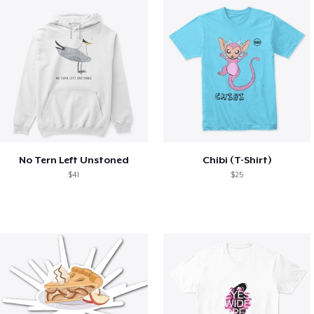
No Tern Left Unstoned
Chibi (T-Shirt)
$41
$25