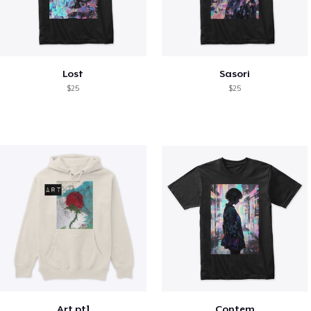
Lost
Sasori
$25
$25
Art pt1
Contem