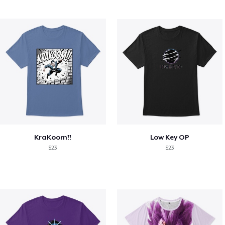
KraKoom!!
Low Key OP
$23
$23