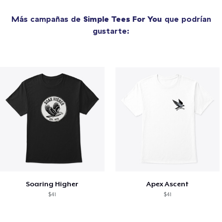
Más campañas de
Simple Tees For You
que podrían
gustarte:
Soaring Higher
Apex Ascent
$41
$41