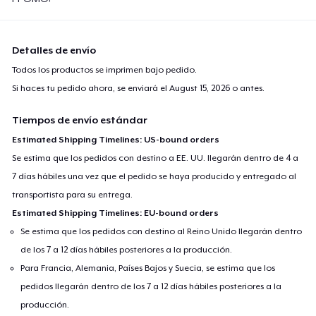
Women's Boyfriend Tee
23,99 US$
Detalles de envío
Classic Long Sleeve Tee
Todos los productos se imprimen bajo pedido.
25,99 US$
Si haces tu pedido ahora, se enviará el
August 15, 2026
o antes.
Next Level 3600 | Premium Ring-Spun Cotton T-Shirt
Tiempos de envío estándar
23,99 US$
Estimated Shipping Timelines: US-bound orders
Se estima que los pedidos con destino a EE. UU. llegarán dentro de 4 a
Premium V-Neck Tee
7 días hábiles una vez que el pedido se haya producido y entregado al
25,39 US$
transportista para su entrega.
Estimated Shipping Timelines: EU-bound orders
Se estima que los pedidos con destino al Reino Unido llegarán dentro
de los 7 a 12 días hábiles posteriores a la producción.
Para Francia, Alemania, Países Bajos y Suecia, se estima que los
pedidos llegarán dentro de los 7 a 12 días hábiles posteriores a la
producción.