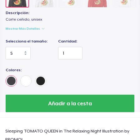
Premium V-Neck Tee
23,99 US$
Descripción:
Corte ceñido, unisex
Women's Premium V-Neck Tee
Mostrar Más Detalles
23,99 US$
Selecciona el tamaño:
Cantidad:
Women's Comfort Tee
22,99 US$
Colores:
Classic Tank Top
21,99 US$
Women's Flowy Tank Top
Añadir a la cesta
26,99 US$
Premium Tank Top
22,99 US$
Sleeping TOMATO QUEEN in The Relaxing Night Illustration by
PPOMO!