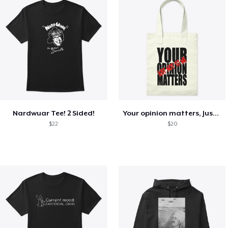
Nardwuar Tee! 2 Sided!
Your opinion matters, Just not to me!
$22
$20