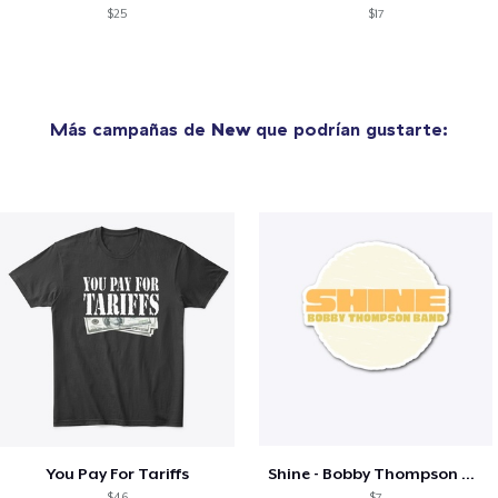
$25
$17
Más campañas de
New
que podrían gustarte:
You Pay For Tariffs
Shine - Bobby Thompson Band Merch
$46
$7