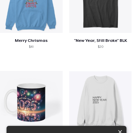
Merry Chrismas
"New Year, Still Broke" BLK
$41
$20
×