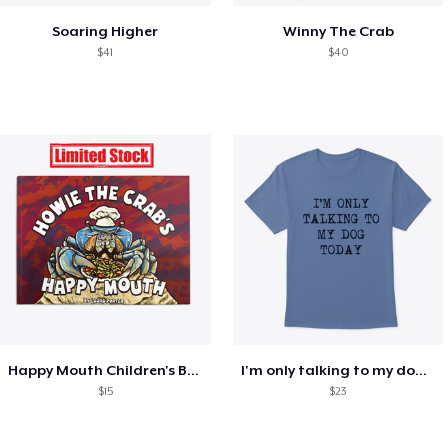
Soaring Higher
Winny The Crab
$41
$40
Happy Mouth Children's Book
I'm only talking to my dog today
$15
$23