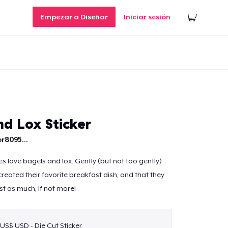
Empezar a Diseñar
Iniciar sesión
nd Lox Sticker
r8095...
s love bagels and lox. Gently (but not too gently)
eated their favorite breakfast dish, and that they
st as much, if not more!
 US$ USD - Die Cut Sticker