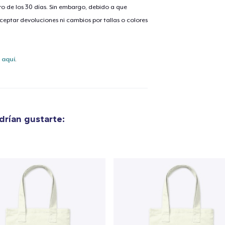
o de los 30 días. Sin embargo, debido a que
eptar devoluciones ni cambios por tallas o colores
lo añadido al
carrito
s
aquí
.
alizar y pagar pedido
Seguir com
rían gustarte: