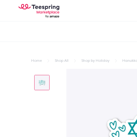
Home
Shop All
Shop by Holiday
Hanukk