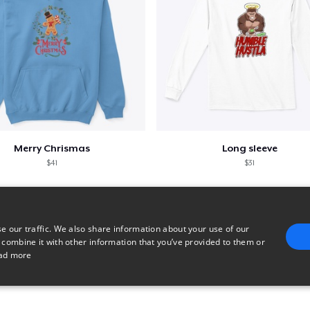
Merry Chrismas
Long sleeve
$41
$31
e our traffic. We also share information about your use of our
 combine it with other information that you’ve provided to them or
ad more
E
TARGETING
FUNCTIONALITY
UNCLASSIFIED