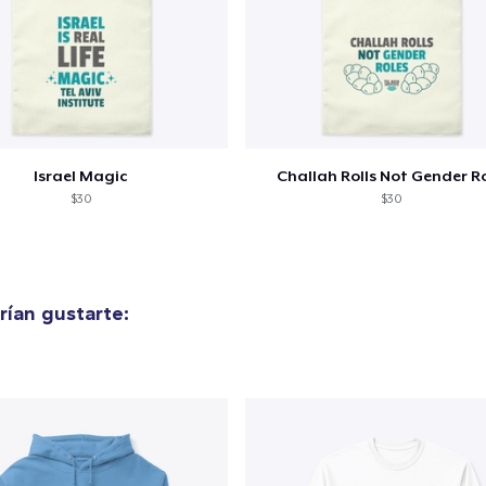
Israel Magic
Challah Rolls Not Gender Ro
$30
$30
ían gustarte: