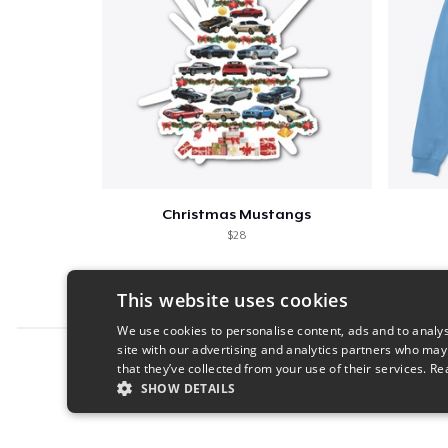
Christmas Mustangs
$28
This website uses cookies
We use cookies to personalise content, ads and to analys
site with our advertising and analytics partners who may
Report this product
that they’ve collected from your use of their services.
Re
SHOW DETAILS
STRICTLY NECESSARY
PERFORMANC