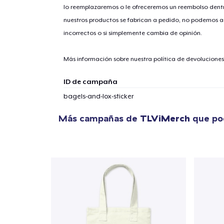
lo reemplazaremos o le ofreceremos un reembolso dentr
nuestros productos se fabrican a pedido, no podemos ac
incorrectos o si simplemente cambia de opinión.
1
artícu
Más información sobre nuestra política de devolucione
ID de campaña
bagels-and-lox-sticker
Fin
Más campañas de
TLViMerch
que pod