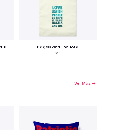
lls
Bagels and Lox Tote
$30
Ver Más