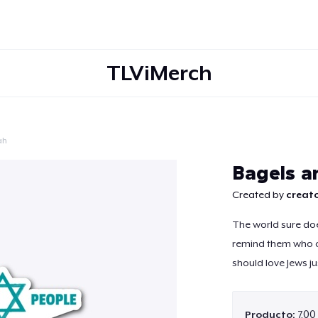
TLViMerch
ah
Continuar
Bagels a
Created by
creato
The world sure doe
remind them who cr
should love Jews ju
Producto:
7,00