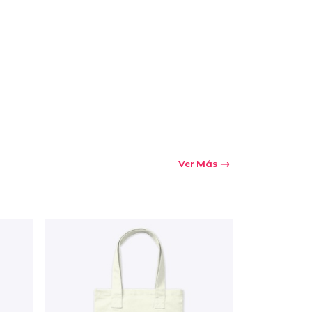
Ir al carrito
Cant.
prando
Ver Más