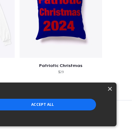
Patriotic Christmas
$29
×
ACCEPT ALL