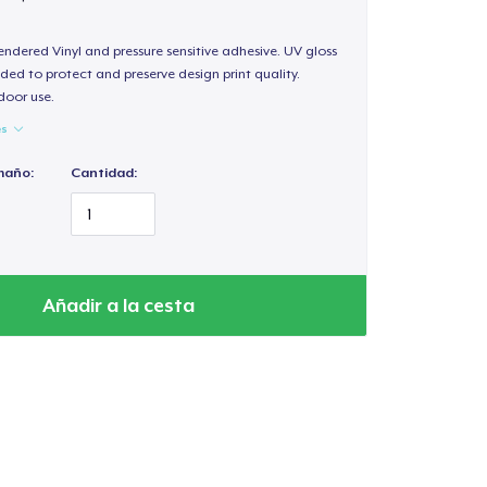
endered Vinyl and pressure sensitive adhesive. UV gloss
ded to protect and preserve design print quality.
door use.
es
maño:
Cantidad:
Añadir a la cesta