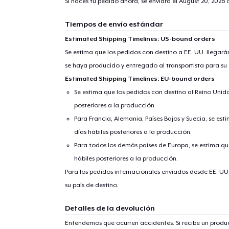
Si haces tu pedido ahora, se enviará el
August 20, 2026
o
Tiempos de envío estándar
Estimated Shipping Timelines: US-bound orders
Se estima que los pedidos con destino a EE. UU. llegará
se haya producido y entregado al transportista para su
Estimated Shipping Timelines: EU-bound orders
Se estima que los pedidos con destino al Reino Unido 
posteriores a la producción.
Para Francia, Alemania, Países Bajos y Suecia, se est
días hábiles posteriores a la producción.
Para todos los demás países de Europa, se estima que
hábiles posteriores a la producción.
Para los pedidos internacionales enviados desde EE. UU
su país de destino.
Detalles de la devolución
Entendemos que ocurren accidentes. Si recibe un prod