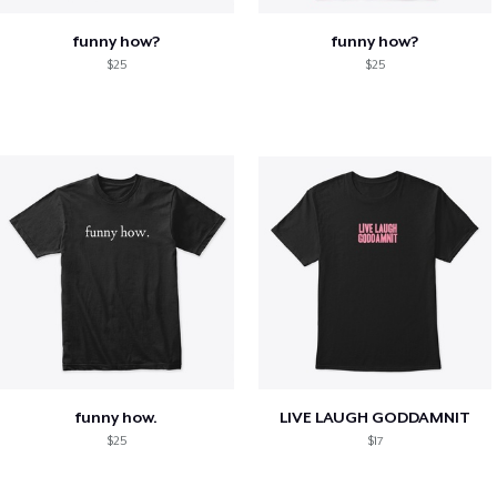
funny how?
funny how?
$25
$25
funny how.
LIVE LAUGH GODDAMNIT
$25
$17