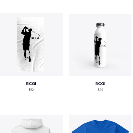
BCGI
BCGI
$52
$29