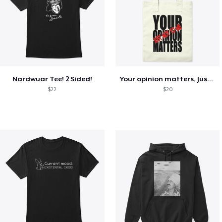
Nardwuar Tee! 2 Sided!
Your opinion matters, Just not to me!
$22
$20