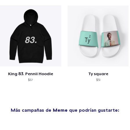
King 83. Pennii Hoodie
Ty square
$67
$51
Más campañas de
Meme
que podrían gustarte: