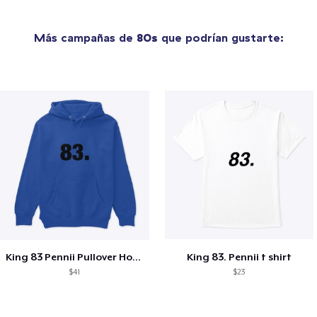
Más campañas de
80s
que podrían gustarte:
King 83 Pennii Pullover Hoodie
King 83. Pennii t shirt
$41
$23