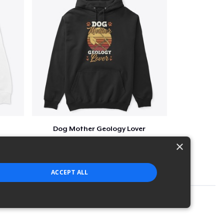
Dog Mother Geology Lover
$41
×
ACCEPT ALL