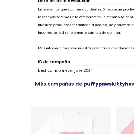
Detalles de la devolución
Entendemos que ocurren accidentes. Si recibe un prod
lo reemplazaremos o le ofreceremos un reembolso dentr
1
artícu
nuestros productos se fabrican a pedido, no podemos ac
incorrectos o si simplemente cambia de opinión.
Más información sobre nuestra política de devolucione
Fin
ID de campaña
best-cat-mom-ever-june-2024
Más campañas de
puffypawskittyha