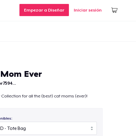
Empezar a Diseñar
Iniciar sesión
t Mom Ever
r7594...
Collection for all the (best) cat moms (ever)!
nibles: