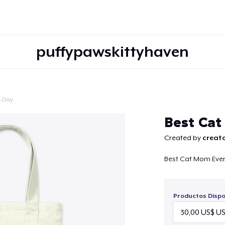
puffypawskittyhaven
s Day
Continuar
Best Ca
Created by
creato
Best Cat Mom Ever 
Productos Dispo