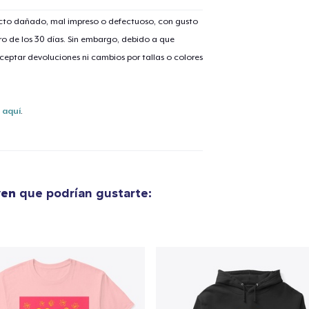
ucto dañado, mal impreso o defectuoso, con gusto
o de los 30 días. Sin embargo, debido a que
lo añadido al
carrito
eptar devoluciones ni cambios por tallas o colores
s
aquí
.
alizar y pagar pedido
Seguir com
Tote Bag
ven
que podrían gustarte:
30,00 US$
Die Cut Sticker
6,99 US$
Unisex Classic Pullover Hoodie
50,00 US$