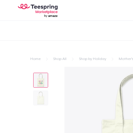
Home
Shop All
Shop by Holiday
Mother'