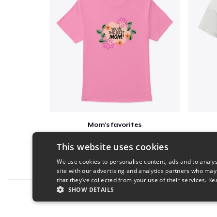
Mom's favorites
$23
This website uses cookies
We use cookies to personalise content, ads and to analys
site with our advertising and analytics partners who may
that they’ve collected from your use of their services.
Re
SHOW DETAILS
Report this product
STRICTLY NECESSARY
PERFORMANC