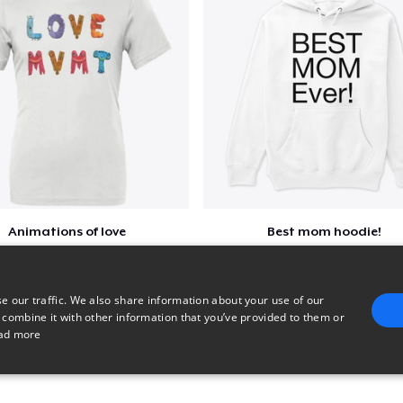
Animations of love
Best mom hoodie!
$22
$41
e our traffic. We also share information about your use of our
 combine it with other information that you’ve provided to them or
ad more
E
TARGETING
FUNCTIONALITY
UNCLASSIFIED