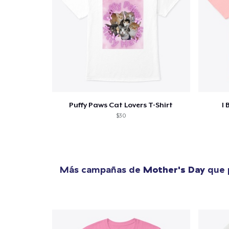
Puffy Paws Cat Lovers T-Shirt
I 
$30
Más campañas de
Mother's Day
que p