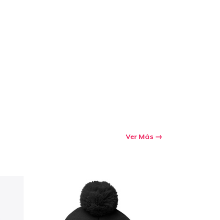
Ir al carrito
Cant.
prando
Ver Más