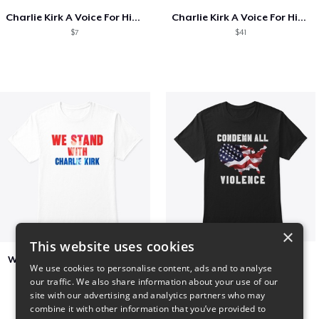
Charlie Kirk A Voice For His Generation
Charlie Kirk A Voice For His Generation
$7
$41
×
This website uses cookies
We Stand With Charlie Kirk
Condemn All Violence
We use cookies to personalise content, ads and to analyse
$7
$41
our traffic. We also share information about your use of our
site with our advertising and analytics partners who may
combine it with other information that you’ve provided to