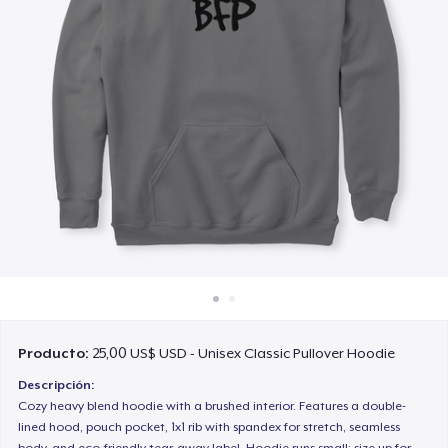
Cómo funciona
Venda en todas partes
Venda lo que sea
Producto:
25,00 US$ USD - Unisex Classic Pullover Hoodie
Descripción:
Cozy heavy blend hoodie with a brushed interior. Features a double-
lined hood, pouch pocket, 1x1 rib with spandex for stretch, seamless
body, and eco-friendly tear-away label. Hoodie runs small; size up for