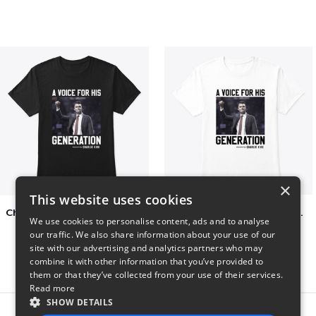
×
This website uses cookies
Charlie Kirk A Voice For His Generation
Charlie Kirk A Voice For His Generation
We use cookies to personalise content, ads and to analyse
$41
$7
our traffic. We also share information about your use of our
site with our advertising and analytics partners who may
combine it with other information that you’ve provided to
them or that they’ve collected from your use of their services.
Read more
SHOW DETAILS
Report this product