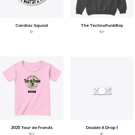
Cardiac Squad
The TechnoFunkBoy
$7
$41
2025 Tour de Fronds
Double X Drop 1
$22
$7