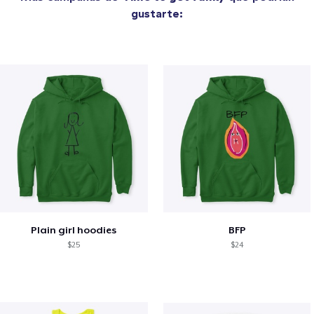
gustarte:
Plain girl hoodies
BFP
$25
$24