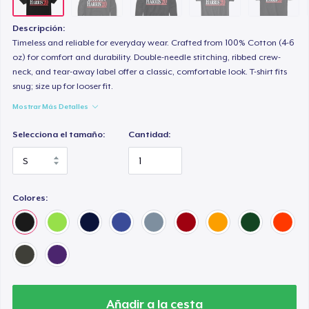
Classic Long Sleeve Tee
25,99 US$
Descripción:
Timeless and reliable for everyday wear. Crafted from 100% Cotton (4-6
oz) for comfort and durability. Double-needle stitching, ribbed crew-
neck, and tear-away label offer a classic, comfortable look. T-shirt fits
snug; size up for looser fit.
Mostrar Más Detalles
Selecciona el tamaño:
Cantidad:
Colores:
Añadir a la cesta