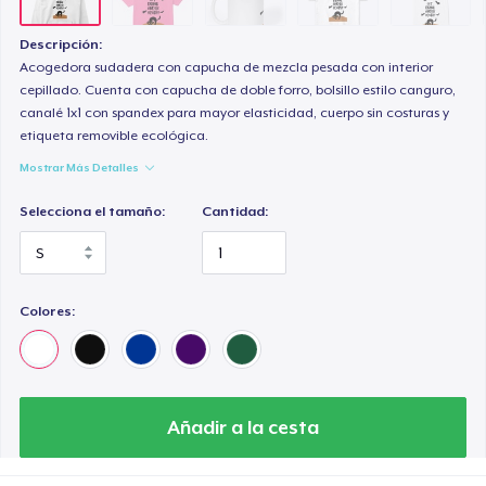
Women's Comfort Tee
28,00 US$
Descripción:
Acogedora sudadera con capucha de mezcla pesada con interior
Women's Premium V-Neck Tee
cepillado. Cuenta con capucha de doble forro, bolsillo estilo canguro,
canalé 1x1 con spandex para mayor elasticidad, cuerpo sin costuras y
29,99 US$
etiqueta removible ecológica.
Mostrar Más Detalles
Men's Base Long Sleeve Tee
42,99 US$
Selecciona el tamaño:
Cantidad:
Unisex Classic Crewneck Sweatshirt
36,99 US$
Colores:
Triblend Tee
33,99 US$
Unisex Full Zip Hoodie
Añadir a la cesta
47,99 US$