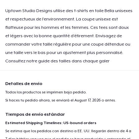
Kids Classic Pullover Hoodie
Uptown Studio Designs utilise des t-shirts en toile Bella unisexes
49,99 US$
et respectueux de l’environnement. La coupe unisexe est
flatteuse pour les hommes et les femmes. Ces tees sont doux
et légers avec la bonne quantité d’étirement. Envisagez de
commander votre taille régulière pour une coupe détendue ou
une taille vers le bas pour un ajustement plus personnalisé.
Consultez notre guide des tailles dans chaque galer
Detalles de envío
Todos los productos se imprimen bajo pedido.
Si haces tu pedido ahora, se enviará el
August 17, 2026
o antes.
Tiempos de envío estándar
Estimated Shipping Timelines: US-bound orders
Se estima que los pedidos con destino a EE. UU. llegarán dentro de 4 a
7 días hábiles una vez que el pedido se haya producido y entregado al