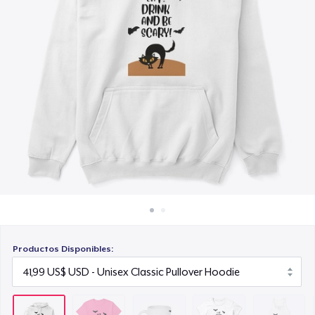
Cómo funciona
16,99 US$
Venda en todas partes
Women's Classic Tee
Venda lo que sea
24,99 US$
Women's Flowy Tank Top
31,99 US$
Women's Racerback Tank
24,99 US$
Classic Long Sleeve Tee
28,99 US$
Productos Disponibles:
Women's Crop Hoodie
34,99 US$