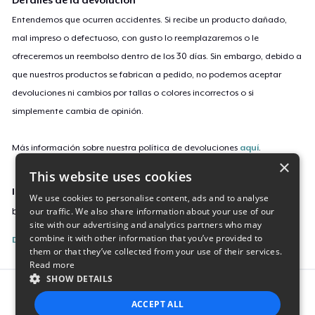
Detalles de la devolución
Entendemos que ocurren accidentes. Si recibe un producto dañado,
mal impreso o defectuoso, con gusto lo reemplazaremos o le
ofreceremos un reembolso dentro de los 30 días. Sin embargo, debido a
que nuestros productos se fabrican a pedido, no podemos aceptar
devoluciones ni cambios por tallas o colores incorrectos o si
simplemente cambia de opinión.
Más información sobre nuestra política de devoluciones
aquí
.
×
This website uses cookies
ID de campaña
We use cookies to personalise content, ads and to analyse
our traffic. We also share information about your use of our
blazing-aos-logo-mug
site with our advertising and analytics partners who may
combine it with other information that you’ve provided to
Denunciar esta listing
them or that they’ve collected from your use of their services.
Read more
SHOW DETAILS
Report this product
ACCEPT ALL