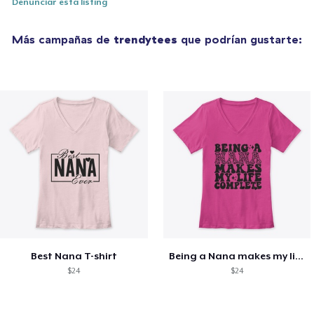
Denunciar esta listing
Más campañas de
trendytees
que podrían gustarte:
Best Nana T-shirt
Being a Nana makes my life complete
$24
$24