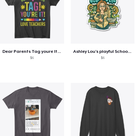
Dear Parents Tag youre It Love Teachers
Ashley Lou's playful School🏠 Collection
$6
$6