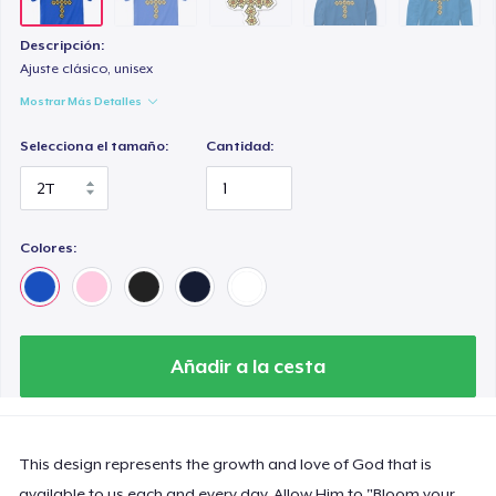
Unisex Classic Crewneck Sweatshirt
32,99 US$
Descripción:
Ajuste clásico, unisex
Women's Classic Tee
Mostrar Más Detalles
17,99 US$
Selecciona el tamaño:
Cantidad:
Premium V-Neck Tee
23,99 US$
Colores:
Premium V-Neck Tee
23,66 US$
Women's Comfort Tee
Añadir a la cesta
18,99 US$
Classic Tank Top
18,99 US$
This design represents the growth and love of God that is
available to us each and every day. Allow Him to "Bloom your