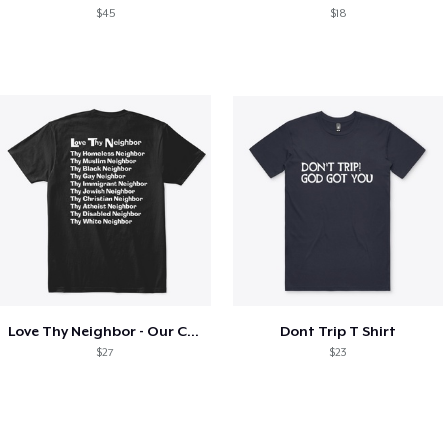
$45
$18
Love Thy Neighbor - Our Classic Design
Dont Trip T Shirt
$27
$23