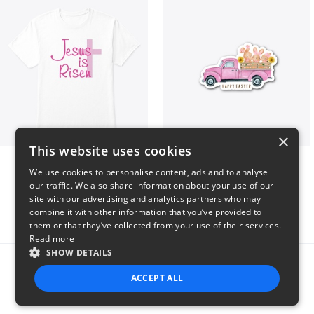
×
This website uses cookies
Jesus Is Risen
Happy Easter
We use cookies to personalise content, ads and to analyse
$5
$7
our traffic. We also share information about your use of our
site with our advertising and analytics partners who may
combine it with other information that you’ve provided to
them or that they’ve collected from your use of their services.
Read more
SHOW DETAILS
Report this product
ACCEPT ALL
STRICTLY NECESSARY
PERFORMANCE