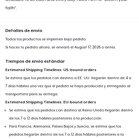
Women's Flowy Tank Top
faith".
19,99 US$
Classic Long Sleeve Tee
Detalles de envío
24,99 US$
Todos los productos se imprimen bajo pedido.
Si haces tu pedido ahora, se enviará el
August 17, 2026
o antes.
Eco Unisex Tee
24,99 US$
Tiempos de envío estándar
Estimated Shipping Timelines: US-bound orders
Next Level 3600 | Premium Ring-Spun Cotton T-Shirt
Se estima que los pedidos con destino a EE. UU. llegarán dentro de 4 a
23,99 US$
7 días hábiles una vez que el pedido se haya producido y entregado al
transportista para su entrega.
Estimated Shipping Timelines: EU-bound orders
Se estima que los pedidos con destino al Reino Unido llegarán dentro
de los 7 a 12 días hábiles posteriores a la producción.
Para Francia, Alemania, Países Bajos y Suecia, se estima que los
pedidos llegarán dentro de los 7 a 12 días hábiles posteriores a la