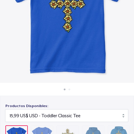
Cómo funciona
6,99 US$
Venda en todas partes
Unisex Classic Pullover Hoodie
Venda lo que sea
32,99 US$
Unisex Premium Pullover Hoodie
40,99 US$
Triblend Tee
22,99 US$
Comfort Tee
22,99 US$
Productos Disponibles:
Mug
11,99 US$