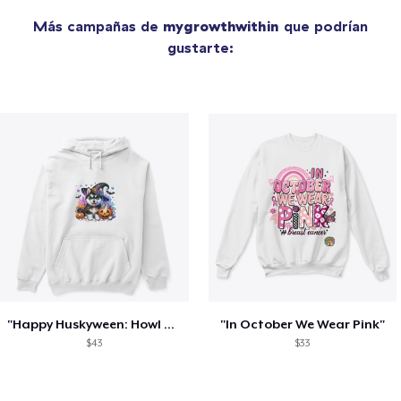
Más campañas de
mygrowthwithin
que podrían
gustarte:
"Happy Huskyween: Howl with Fun!"
"In October We Wear Pink"
$43
$33