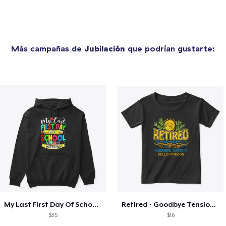
Más campañas de
Jubilación
que podrían gustarte:
My Last First Day Of School Retiring
Retired - Goodbye Tension Hello Pension
$35
$16