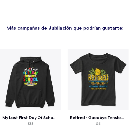
Más campañas de
Jubilación
que podrían gustarte:
My Last First Day Of School Retiring
Retired - Goodbye Tension Hello Pension
$35
$16