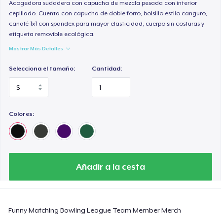
Comfort Colors 1717 | Classic Heavyweight T-Shirt
Acogedora sudadera con capucha de mezcla pesada con interior
cepillado. Cuenta con capucha de doble forro, bolsillo estilo canguro,
24,99 US$
canalé 1x1 con spandex para mayor elasticidad, cuerpo sin costuras y
etiqueta removible ecológica.
Classic Long Sleeve Tee
Mostrar Más Detalles
30,99 US$
Selecciona el tamaño:
Cantidad:
Next Level 3600 | Premium Ring-Spun Cotton T-Shirt
24,99 US$
Colores:
Añadir a la cesta
Funny Matching Bowling League Team Member Merch