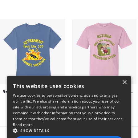
×
This website uses cookies
Retirement 365 days of summer vacation
Retired and the happiest grandma ever
We use cookies to personalise content, ads and to analyse
$23
$22
our traffic. We also share information about your use of our
site with our advertising and analytics partners who may
combine it with other information that you’ve provided to
them or that they’ve collected from your use of their services.
Read more
SHOW DETAILS
Report this product