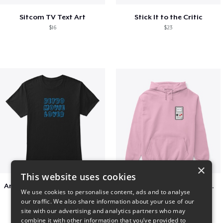
Sitcom TV Text Art
Stick It to the Critic
$16
$23
×
This website uses cookies
Amazing Retro Classic T-Shirt
Persian Cat watching Cats TV
We use cookies to personalise content, ads and to analyse
$25
$7
our traffic. We also share information about your use of our
site with our advertising and analytics partners who may
combine it with other information that you’ve provided to