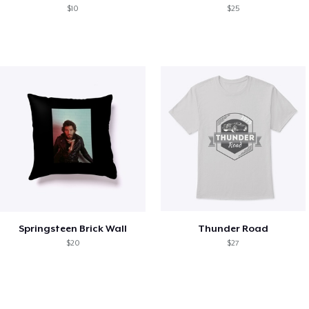
$10
$25
Springsteen Brick Wall
Thunder Road
$20
$27