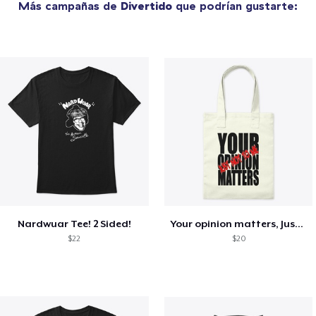
Más campañas de
Divertido
que podrían gustarte:
Nardwuar Tee! 2 Sided!
Your opinion matters, Just not to me!
$22
$20