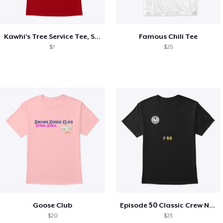
Kawhi’s Tree Service Tee, Shirts, Mug
Famous Chili Tee
$7
$25
Goose Club
Episode 50 Classic Crew Neck T-Shirt
$20
$23